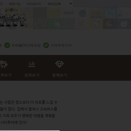
인
회원가입
마이페이지
.
렛
트래블DNA체크업
지역주재기자
 사람은 평소보다 더 피로를 느낄 수
곳들이 많다. 집에서 열차나 고속버스를
 가족 모두가 행복한 여행을 계획할
 시티투어에 있다!