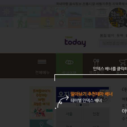
국내여행 음식정보 전통시장 여행지추천 지역축제
봄철 별미
동백
인덱스 배너를 클릭
아
알아보기 추천테마 배너
여
테마별 인덱스 배너
도
아
이
서울
인천
수