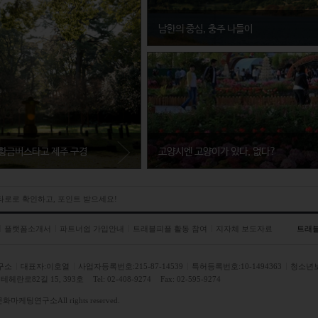
남한의 중심, 충주 나들이
충청북도 충주시
충주시 시티투어가 4월부터 운행하기 시작했다
전반을 아우르니 봄나들이 코스로 제격이다.
황금버스타고 제주 구경
고양시엔 고양이가 있다, 없다?
경기도 고양시
 타로로 확인하고, 포인트 받으세요!
 타로로 확인하고, 포인트 받으세요!
꽃박람회로 온통 알록달록한 고양시에 맞춤형 시
명품여행은 멀지않다!
플랫폼소개서
파트너쉽 가입안내
트래블피플 활동 참여
지자체 보도자료
트래
구소
대표자:이호열
사업자등록번호:215-87-14539
특허등록번호:10-1494363
청소년
헤란로82길 15, 393호
Tel: 02-408-9274
Fax: 02-595-9274
제주특별자치도 제주시
문화마케팅연구소
All rights reserved.
보기만해도 여행이 설레는 외모를 가