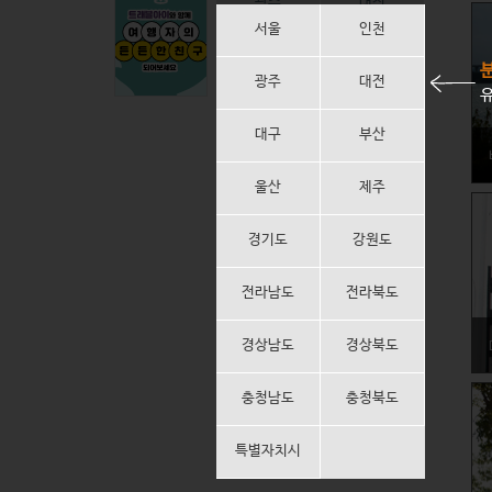
광주
대전
서울
인천
대구
부산
광주
대전
유
울산
제주
대구
부산
경기도
강원도
울산
제주
전라남도
전라북도
경기도
강원도
경상남도
경상북도
전라남도
전라북도
충청남도
충청북도
경상남도
경상북도
특별자치시
충청남도
충청북도
특별자치시