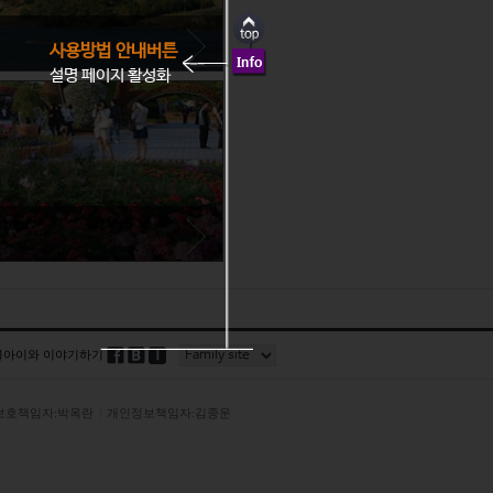
사용방법 안내버튼
전라남도 순천시
설명 페이지 활성화
순천은 명실상부 시티투어가 잘 운영
되기로 소문난 곳! 코스가 다양할 뿐만
. 충주호와 탄금대 등 충주의 관광지
아니라, 멀리 떨어져있는 관광지도 모
두 둘러볼 수 있어 편리하기 그지없다.
티투어가 있다. 차 없이, 걱정도 없이
블아이와 이야기하기
보호책임자:박옥란
개인정보책임자:김종운