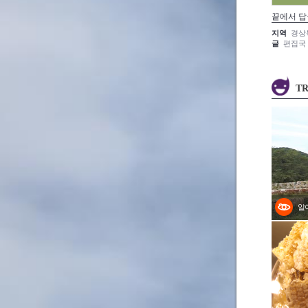
끝에서 답
지역
경상
글
편집국
TR
알