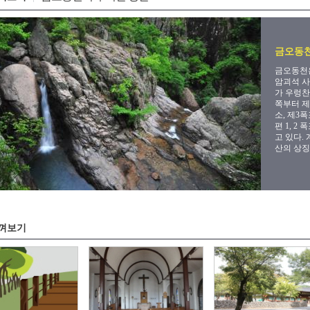
금오동천
금오동천은
암괴석 사
가 우렁찬
쪽부터 제
소, 제3
편 1, 
고 있다.
산의 상징
껴보기