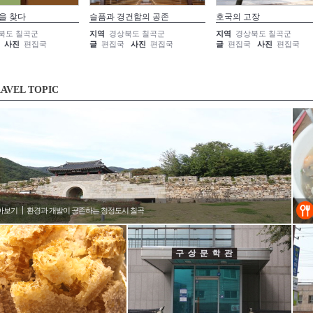
을 찾다
슬픔과 경건함의 공존
호국의 고장
북도 칠곡군
지역
경상북도 칠곡군
지역
경상북도 칠곡군
사진
편집국
글
편집국
사진
편집국
글
편집국
사진
편집국
AVEL TOPIC
아보기
환경과 개발이 공존하는 청정도시 칠곡