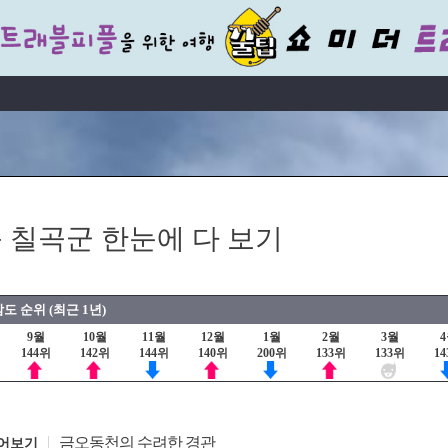
 칠곡군 한눈에 다 보기
도 순위 (최근 1년)
9월
10월
11월
12월
1월
2월
3월
144위
142위
144위
140위
200위
133위
133위
1
금오동천의 수려한 경관
어보기