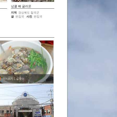
넝쿨 째 굴러온
이름과 등불과 소원
거미줄에
지역
경상북도 칠곡군
지역
경상북도 칠곡군
지역
경
글
편집국
사진
편집국
글
편집국
사진
편집국
글
편집
먹어보기
칼국수