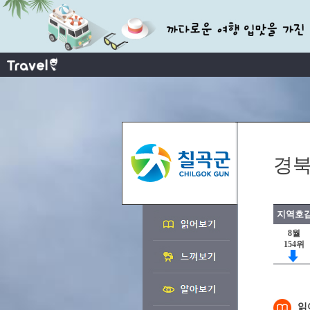
경북
지역호감
8월
154위
읽