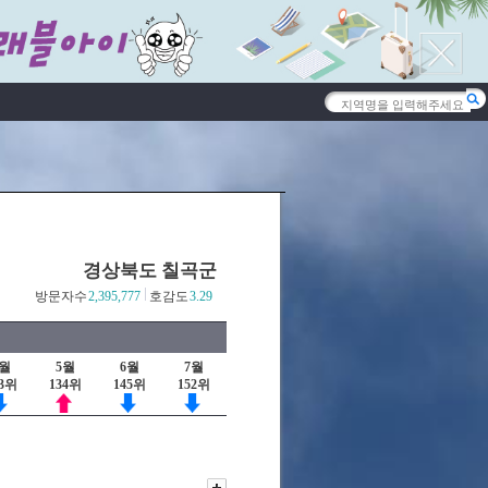
경상북도 칠곡군
방문자수
2,395,777
호감도
3.29
4월
5월
6월
7월
43위
134위
145위
152위