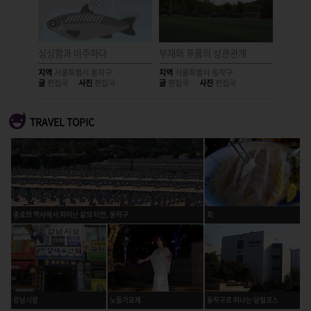
터
싱싱함과 마주하다
부재와 푸름의 상관관계
녹이 슨 
지역
서울특별시 동작구
지역
서울특별시 동작구
지역
서울
글
편집국
사진
편집국
글
편집국
사진
편집국
글
편집국
TRAVEL TOPIC
충효의 역사에서 피어난 삶의 터전, 동작구
회
강남시장
노들가요제
동작구로 떠나는 당일코스