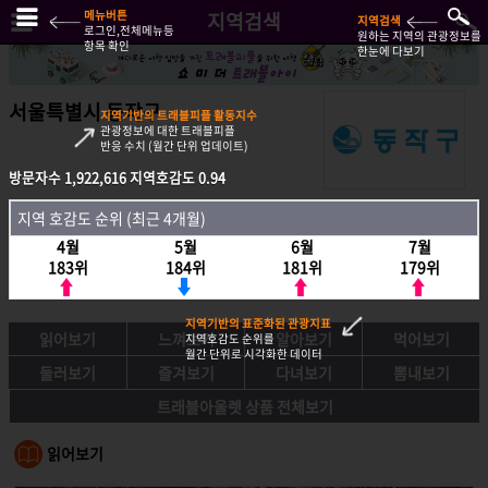
메뉴버튼
지역검색
지역검색
로그인,전체메뉴등
원하는 지역의 관광정보를
항목 확인
한눈에 다보기
서울특별시 동작구
지역기반의 트래블피플 활동지수
관광정보에 대한 트래블피플
반응 수치 (월간 단위 업데이트)
방문자수
1,922,616
지역호감도
0.94
방문자수
1,922,616
지역호감도
0.94
지역 호감도 순위 (최근 4개월)
지역호감도 순위 (최근 4개월)
4월
5월
6월
7월
4월
5월
6월
7월
183위
184위
181위
179위
183위
184위
181위
179위
지역기반의 표준화된 관광지표
읽어보기
느껴보기
알아보기
먹어보기
지역호감도 순위를
월간 단위로 시각화한 데이터
둘러보기
즐겨보기
다녀보기
뽐내보기
트래블아울렛 상품 전체보기
읽어보기