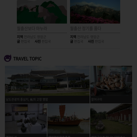
월출산보다 마누라
월출산 정기를 품다
풍경에 
지역
전라남도 영암군
지역
전라남도 영암군
지역
전라
글
편집국
사진
편집국
글
편집국
사진
편집국
글
편집국
TRAVEL TOPIC
남도관광의 중심지, 氣의 고장 영암
장어구이