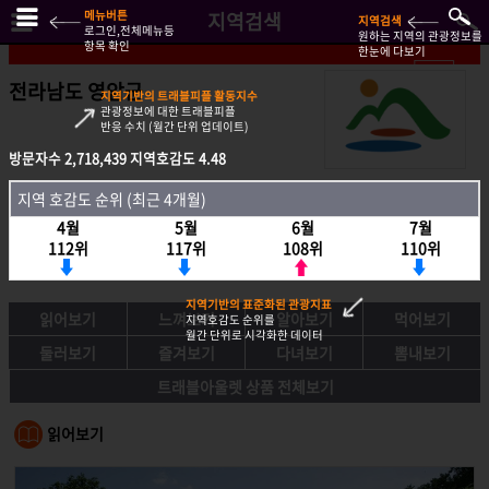
메뉴버튼
지역검색
지역검색
로그인,전체메뉴등
원하는 지역의 관광정보를
항목 확인
한눈에 다보기
전라남도 영암군
지역기반의 트래블피플 활동지수
관광정보에 대한 트래블피플
반응 수치 (월간 단위 업데이트)
방문자수
방문자수
2,718,439
2,718,439
지역호감도
지역호감도
4.48
4.48
지역호감도 순위 (최근 4개월)
지역 호감도 순위 (최근 4개월)
4월
4월
5월
5월
6월
6월
7월
7월
112위
112위
117위
117위
108위
108위
110위
110위
지역기반의 표준화된 관광지표
읽어보기
느껴보기
알아보기
먹어보기
지역호감도 순위를
월간 단위로 시각화한 데이터
둘러보기
즐겨보기
다녀보기
뽐내보기
트래블아울렛 상품 전체보기
읽어보기