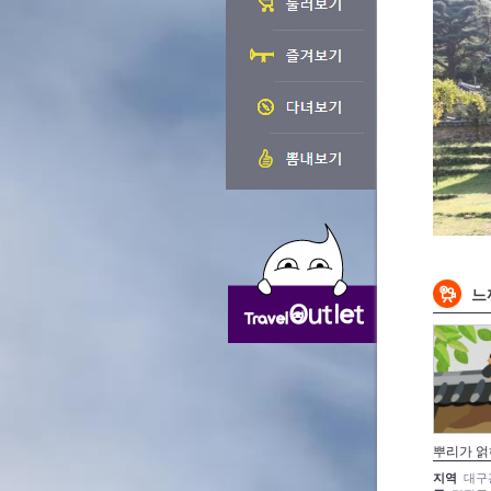
느
뿌리가 얽
지역
대구