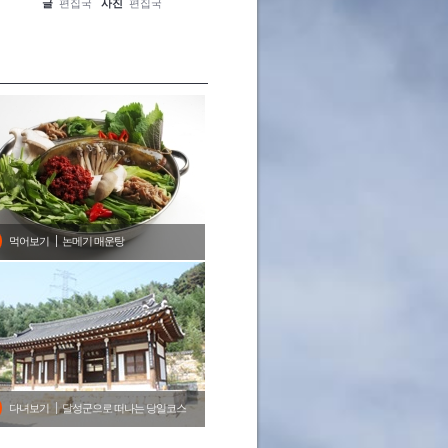
글
편집국
사진
편집국
글
편집국
사진
편집국
글
편집
먹어보기
논메기 매운탕
다녀보기
달성군으로 떠나는 당일코스