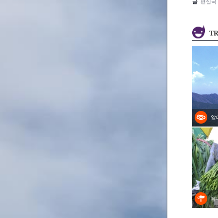
글
편집국
TR
알
뽐