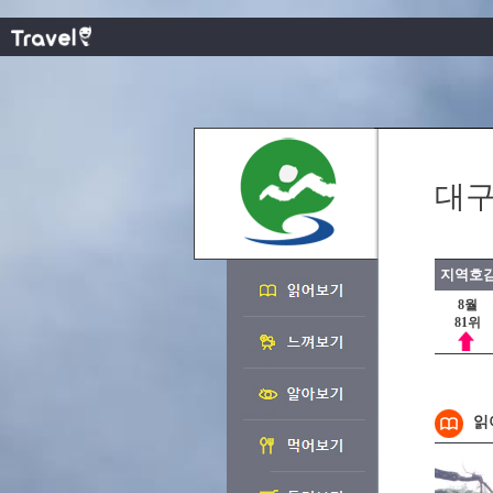
대구
지역호감
8월
81위
읽