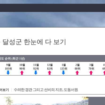
 달성군 한눈에 다 보기
도 순위 (최근 1년)
9월
10월
11월
12월
1월
2월
3월
103위
90위
92위
82위
135위
80위
70위
6
수려한 경관 그리고 선비의 지조, 도동서원
어보기