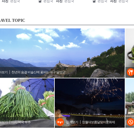
사진
편집국
글
편집국
사진
편집국
글
편집국
사진
편집국
AVEL TOPIC
아보기
천년의 숨결 비슬산에 꽃피는 대구 달성군
내보기
다사 박곡 부추
즐겨보기
정월대보름달맞이문화제