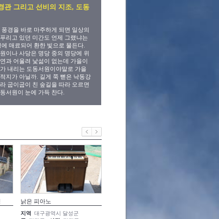
경관 그리고 선비의 지조, 도동
 풍경을 바로 마주하게 되면 일상의
푸리고 있던 미간도 언제 그랬냐는
경에 매료되어 환한 빛으로 물든다.
원이나 사당은 명당 중의 명당에 위
연과 어울려 낯섦이 없는데 가을이
비가 내리는 도동서원이야말로 가을
적지가 아닐까. 길게 쭉 뻗은 낙동강
라 굽이굽이 친 숲길을 따라 오르면
동서원이 눈에 가득 찬다.
정
낡은 피아노
정이 가득한 달성군 별미
돌탑의 
지역
대구광역시 달성군
지역
대구광역시 달성군
지역
대