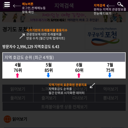
메뉴버튼
지역검색
지역검색
로그인,전체메뉴등
원하는 지역의 관광정보를
항목 확인
한눈에 다보기
경기도 포천시
지역기반의 트래블피플 활동지수
관광정보에 대한 트래블피플
반응 수치 (월간 단위 업데이트)
방문자수
2,996,129
지역호감도
6.43
방문자수
2,996,129
지역호감도
6.43
지역 호감도 순위 (최근 4개월)
지역호감도 순위 (최근 4개월)
4월
5월
6월
7월
4월
5월
6월
7월
76위
85위
60위
75위
76위
85위
60위
75위
지역기반의 표준화된 관광지표
읽어보기
느껴보기
알아보기
먹어보기
지역호감도 순위를
월간 단위로 시각화한 데이터
둘러보기
즐겨보기
다녀보기
뽐내보기
트래블아울렛 상품 전체보기
읽어보기