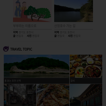
부부라는 이름으로
산정호수 가는 길
총총이 
지역
경기도 포천시
지역
경기도 포천시
지역
경기
글
편집국
사진
편집국
글
편집국
사진
편집국
글
편집국
TRAVEL TOPIC
흥 돋는 포천 산책
갈비