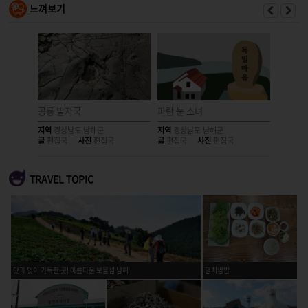
느껴보기
 흔적
공룡 발자국
파란 눈 소녀
거북선에
지역
경상남도 남해군
지역
경상남도 남해군
지역
경상
글
편집국
사진
편집국
글
편집국
사진
편집국
글
편집국
TRAVEL TOPIC
맛과 멋이 가득한 곳! 아름다운 보물섬 남해
멸치쌈밥