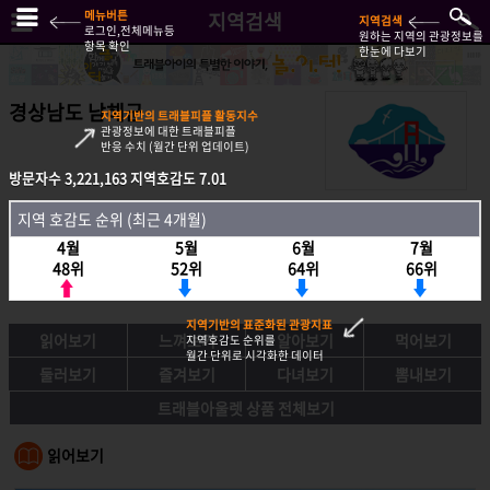
메뉴버튼
지역검색
지역검색
로그인,전체메뉴등
원하는 지역의 관광정보를
항목 확인
한눈에 다보기
경상남도 남해군
지역기반의 트래블피플 활동지수
관광정보에 대한 트래블피플
반응 수치 (월간 단위 업데이트)
방문자수
3,221,163
지역호감도
7.01
방문자수
3,221,163
지역호감도
7.01
지역 호감도 순위 (최근 4개월)
지역호감도 순위 (최근 4개월)
4월
5월
6월
7월
4월
5월
6월
7월
48위
52위
64위
66위
48위
52위
64위
66위
지역기반의 표준화된 관광지표
읽어보기
느껴보기
알아보기
먹어보기
지역호감도 순위를
월간 단위로 시각화한 데이터
둘러보기
즐겨보기
다녀보기
뽐내보기
트래블아울렛 상품 전체보기
읽어보기