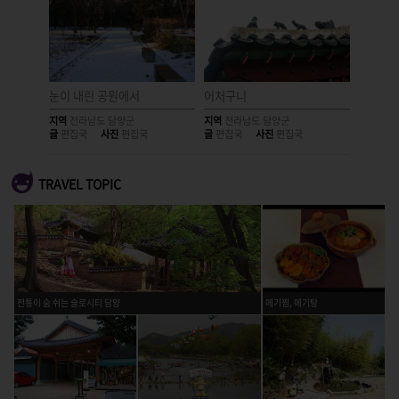
눈이 내린 공원에서
어처구니
도심에 
지역
전라남도 담양군
지역
전라남도 담양군
지역
전라
글
편집국
사진
편집국
글
편집국
사진
편집국
글
편집국
TRAVEL TOPIC
전통이 숨 쉬는 슬로시티 담양
메기찜, 메기탕