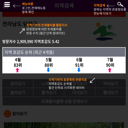
메뉴버튼
지역검색
지역검색
로그인,전체메뉴등
원하는 지역의 관광정보를
항목 확인
한눈에 다보기
전라남도 담양군
지역기반의 트래블피플 활동지수
관광정보에 대한 트래블피플
반응 수치 (월간 단위 업데이트)
방문자수
방문자수
2,909,990
2,909,990
지역호감도
지역호감도
5.42
5.42
지역호감도 순위 (최근 4개월)
지역 호감도 순위 (최근 4개월)
4월
4월
5월
5월
6월
6월
7월
7월
83위
83위
88위
88위
91위
91위
90위
90위
지역기반의 표준화된 관광지표
읽어보기
느껴보기
알아보기
먹어보기
지역호감도 순위를
월간 단위로 시각화한 데이터
둘러보기
즐겨보기
다녀보기
뽐내보기
트래블아울렛 상품 전체보기
읽어보기