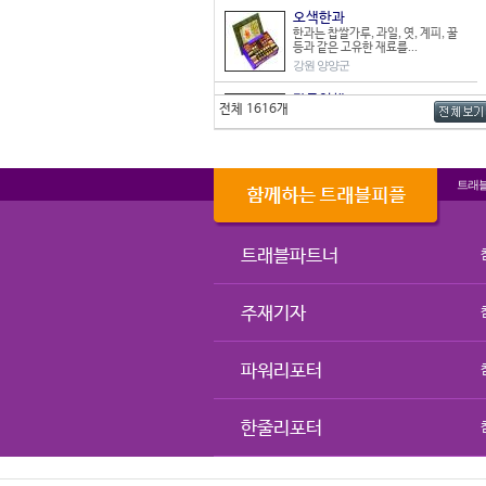
오색한과
한과는 찹쌀가루, 과일, 엿, 계피, 꿀
등과 같은 고유한 재료를...
강원 양양군
감물염색
전체 1616개
청도 감은 수분 함량이 많고 씨가 없어
염색 재료로 아주 적합하다...
경북 청도군
인삼
트래
충청북도 옥천군 청산면, 청성면 일대
에서 생산되는 인삼은 통기성이...
충북 옥천군
트래블파트너
상추
부산광역시 강서구에서 재배한 맥도
포기상추는 잎이 연하면서도 두텁...
주재기자
부산 강서구
건어포류
청정해역 한려수도 삼천포의 대표적
파워리포터
인 건어포는 쥐포, 오징어포, 명...
경남 사천시
한줄리포터
매생이
11월부터 5월까지가 제철인 매생이
는 완도군의 대표 특산물 중 하...
전남 완도군