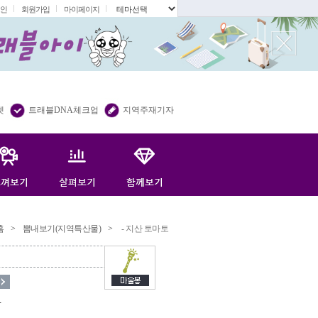
인
회원가입
마이페이지
.
렛
트래블DNA체크업
지역주재기자
홈
>
뽐내보기(지역특산물)
>
- 지산 토마토
토