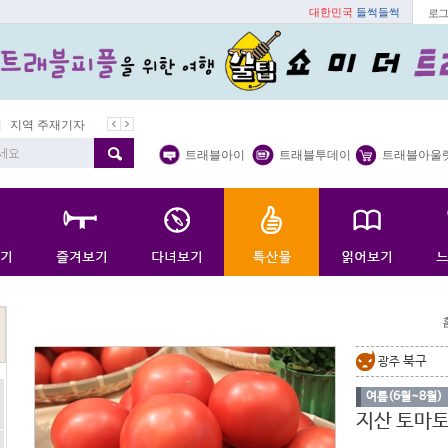
대한민국
들썩들썩
로그
지역 주재기자
쇼 미 더 트래블아이
봄꽃
벚꽃명소
봄철 별미
트래블아이
트래블투데이
트래블아울
북구
광주
여름(6월~8월)
지산 토마