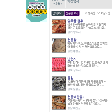
제철없음
~2월)
등록순
호감도순
전체보기
상품만 보기
양주골 한우
생후 5~6개월령 송아지를 유혈거세
하여 근육조직이 가늘고 섬세하고...
경기 양주시
전통장
방부제와 색소, 인공조미료를 쓰지 않
아 믿을 수 있는 천연식품으로...
강원 횡성군
반건시
반만 말려서 겉은 곶감 같고 속은 홍시
마냥 촉촉한 맛으로 독특한 ...
경북 상주시
돌김
12월부터 이듬해 2월의 울릉도에는
바위에 널려있는 돌김으로 향긋...
경북 울릉군
전통예산옹기
전통예산용기는 3대에 걸쳐 100년을
넘게 만들어온 전통옹기이다....
충남 예산군