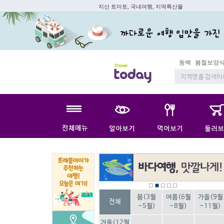
지산 토마토, 국내여행, 지역특산물
동백
봄철보양식
봄(3월
여름(6월
가을(9월
전체
~5월)
~8월)
~11월)
겨울(12월