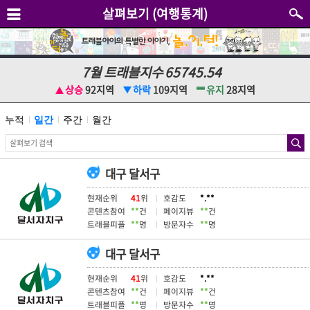
살펴보기 (여행통계)
7
월 트래블지수
65745.54
상승
92
지역
하락
109
지역
유지
28
지역
누적
일간
주간
월간
대구 달서구
현재순위
41
위
호감도
*.**
콘텐츠참여
**
건
페이지뷰
**
건
트래블피플
**
명
방문자수
**
명
대구 달서구
현재순위
41
위
호감도
*.**
콘텐츠참여
**
건
페이지뷰
**
건
트래블피플
**
명
방문자수
**
명