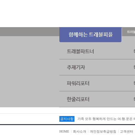
트래
트래블파트너
주재기자
파워리포터
한줄리포터
공지사항
가족 모두 행복하게 만드는 여.행.운은
HOME
회사소개
개인정보취급방침
고객센터