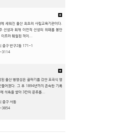
에 세워진 울산 최초의 사립교육기관이다.
주 선생과 회재 이언적 선생의 위패를 봉안
 이르러 훼철된 적이...
 중구 반구2동 171-1
-3114
정된 울산 병영성은 골짜기를 감싼 포곡식 영
 만들어졌다. 그 후 1894년까지 존속한 기록
에 석축을 쌓아 3칸의 문루를...
 중구 서동
-3854