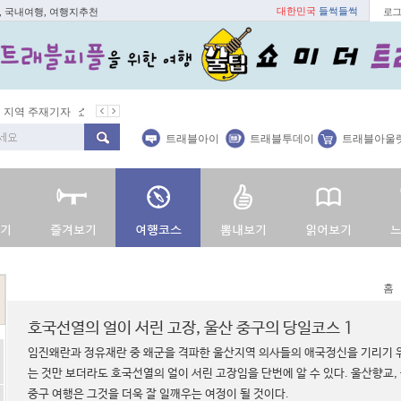
대한민국
들썩들썩
, 국내여행, 여행지추천
로그
지역 주재기자
쇼 미 더 트래블아이
봄꽃
벚꽃명소
봄철 별미
트래블아이
트래블투데이
트래블아울
홈
호국선열의 얼이 서린 고장, 울산 중구의 당일코스 1
임진왜란과 정유재란 중 왜군을 격파한 울산지역 의사들의 애국정신을 기리기 
는 것만 보더라도 호국선열의 얼이 서린 고장임을 단번에 알 수 있다. 울산향교,
중구 여행은 그것을 더욱 잘 일깨우는 여정이 될 것이다.