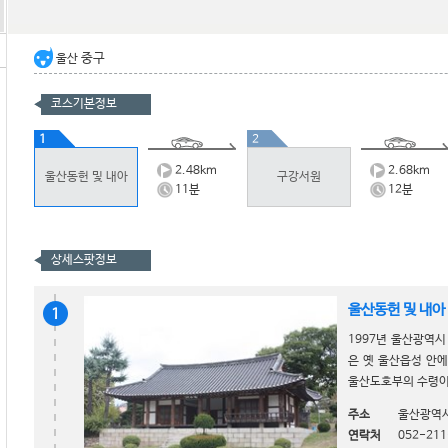
중구
울산
코스기본정보
1
2
2.48
km
2.68
km
울산동헌 및 내아
구강서원
11
분
12
분
상세스팟정보
울산동헌 및 내아
1
1997년 울산광역
은 옛 울산읍성 안에
울산도호부의 수령이 
주소
울산광역시
연락처
052-211