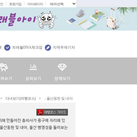
인
회원가입
마이페이지
.
렛
트래블DNA체크업
지역주재기자
>
다녀보기(여행코스)
>
- 울산동헌 및 내아
위해 만들어진 충의사가 중구에 자리해 있
 울산동헌 및 내아, 울산 병영성을 둘러보는