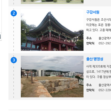
구강서원
2
구강서원은 조선시대
이곳에는 포은 정몽
하고 있다. 고종 때에
주소
울산광역시
연락처
052-292
울산 병영성
3
사적 제320호에 지
성으로, 1417년에
이 있다. 구릉 정상부
주소
울산광역시
연락처
052-229