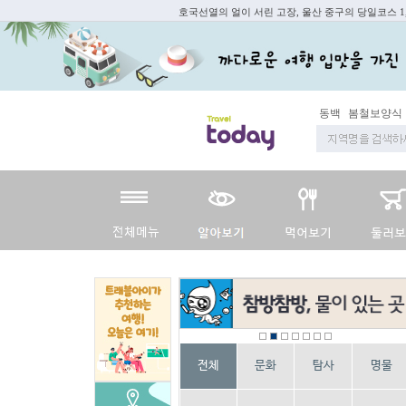
호국선열의 얼이 서린 고장, 울산 중구의 당일코스 1
동백
봄철보양식
전체
문화
탐사
명물