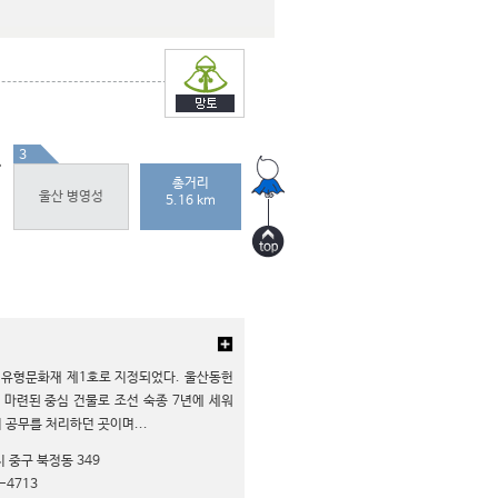
3
총거리
울산 병영성
5.16 km
시 유형문화재 제1호로 지정되었다. 울산동헌
 마련된 중심 건물로 조선 숙종 7년에 세워
공무를 처리하던 곳이며...
 중구 북정동 349
-4713