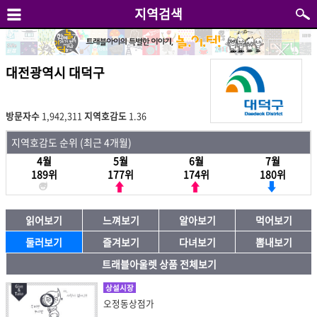
지역검색
대전광역시 대덕구
방문자수
1,942,311
지역호감도
1.36
지역호감도 순위 (최근 4개월)
4월
5월
6월
7월
189위
177위
174위
180위
읽어보기
느껴보기
알아보기
먹어보기
둘러보기
즐겨보기
다녀보기
뽐내보기
트래블아울렛 상품 전체보기
상설시장
오정동상점가