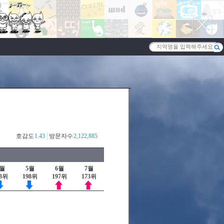
호감도
1.43
방문자수
2,122,885
4월
5월
6월
7월
93위
198위
197위
173위