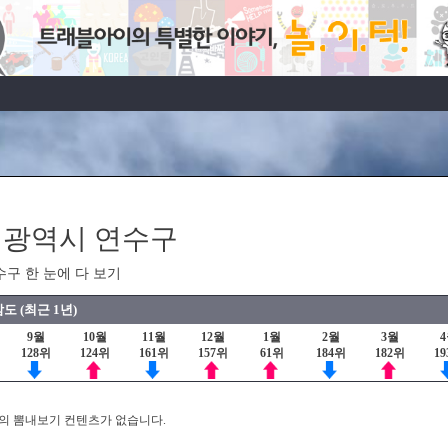
광역시 연수구
수구 한 눈에 다 보기
도 (최근 1년)
9월
10월
11월
12월
1월
2월
3월
128위
124위
161위
157위
61위
184위
182위
1
의 뽐내보기 컨텐츠가 없습니다.