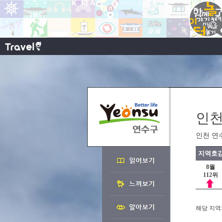
인천
인천 연
지역호감
8월
112위
해당 지역